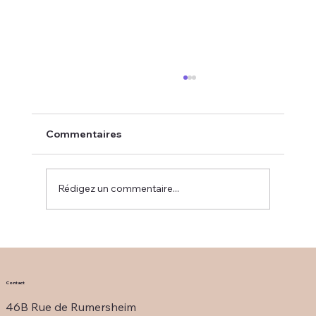
Commentaires
Rédigez un commentaire...
Comment prendre les mesures de son
chien ? Guide complet avec photos
Contact
46B Rue de Rumersheim