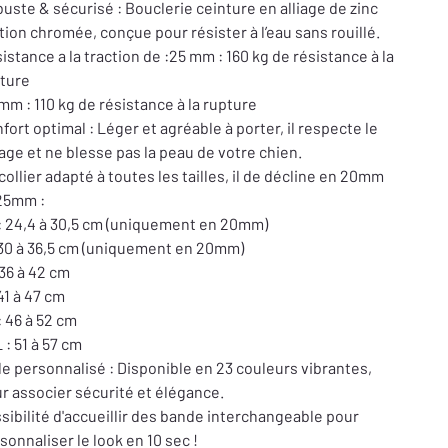
uste & sécurisé : Bouclerie ceinture en alliage de zinc
ition chromée, conçue pour résister à l’eau sans rouillé.
istance a la traction de :25 mm : 160 kg de résistance à la
ture
mm : 110 kg de résistance à la rupture
fort optimal : Léger et agréable à porter, il respecte le
age et ne blesse pas la peau de votre chien.
collier adapté à toutes les tailles, il de décline en 20mm
25mm :
: 24,4 à 30,5 cm (uniquement en 20mm)
 30 à 36,5 cm (uniquement en 20mm)
 36 à 42 cm
 41 à 47 cm
: 46 à 52 cm
 : 51 à 57 cm
le personnalisé : Disponible en 23 couleurs vibrantes,
r associer sécurité et élégance.
sibilité d'accueillir des bande interchangeable pour
sonnaliser le look en 10 sec !