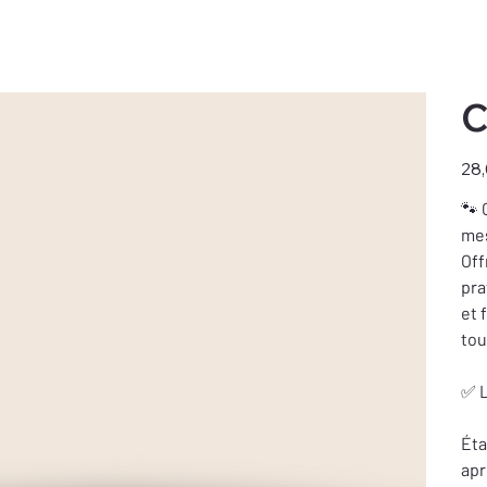
C
Prix
28,
🐾 
mes
Off
pra
et 
tou
✅ L
Éta
apr