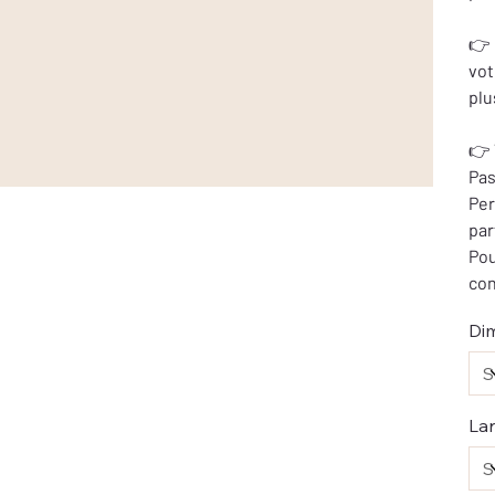
👉 
vot
plu
👉 
Pas
Per
par
Pou
con
Dim
Lar