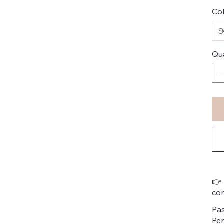
Col
Qu
👉 
co
Pas
Per