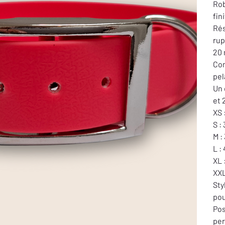
Rob
fin
Rés
rup
20 
Con
pel
Un 
et 
XS 
S :
M :
L :
XL 
XXL
Sty
pou
Pos
per