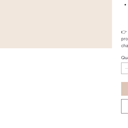
👉 
pro
cha
Qu