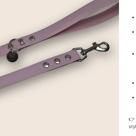
👉 
sty